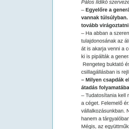
Pálos Ildikó szervez
– 
Egyelőre a generá
vannak túlsúlyban. 
tovább virágoztatni
– Ha abban a szerenc
tulajdonosának az ál
át is akarja venni a 
ki is pipálták a gen
 Rengeteg buktató és
csillagállásban is rej
– Milyen csapdák el
átadás folyamatáb
– Tudatosítania kell
a céget. Felemelő érz
vállalkozásunkban. 
hanem a tárgyalóban
Mégis, az együttműk