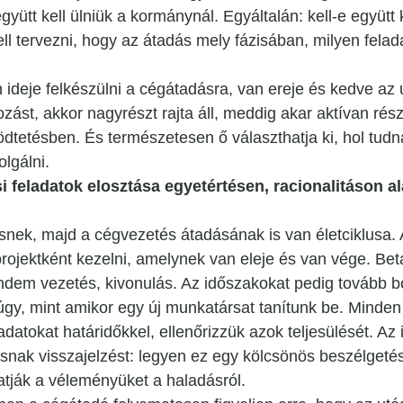
gyütt kell ülniük a kormánynál. Egyáltalán: kell-e együtt
ll tervezni, hogy az átadás mely fázisában, milyen felada
 ideje felkészülni a cégátadásra, van ereje és kedve az 
kozást, akkor nagyrészt rajta áll, meddig akar aktívan rész
dtetésben. És természetesen ő választhatja ki, hol tudn
lgálni.
si feladatok elosztása egyetértésen, racionalitáson a
snek, majd a cégvezetés átadásának is van életciklusa.
projektként kezelni, amelynek van eleje és van vége. Beta
ndem vezetés, kivonulás. Az időszakokat pedig tovább b
úgy, mint amikor egy új munkatársat tanítunk be. Minden
datokat határidőkkel, ellenőrizzük azok teljesülését. Az
nak visszajelzést: legyen ez egy kölcsönös beszélgetés
tják a véleményüket a haladásról.