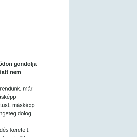
módon gondolja 
miatt nem 
krendünk, már 
ásképp 
ktust, másképp 
engeteg dolog 
dés kereteit.