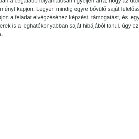
an a cégátadó folyamatosan figyeljen arra, hogy az utód
lményt kapjon. Legyen mindig egyre bővülő saját felelőss
pjon a feladat elvégzéséhez képzést, támogatást, és le
rek is a leghatékonyabban saját hibájából tanul, úgy ez a
s.