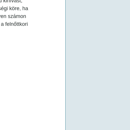
 kihívást, 
égi köre, ha 
gyen számon 
 felnőttkori 