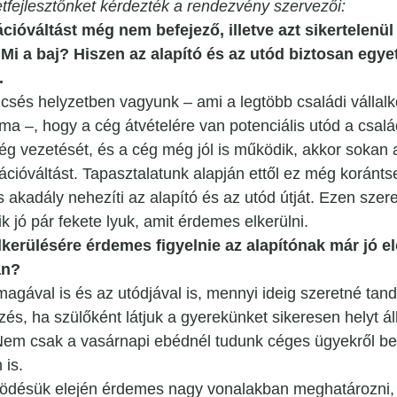
etfejlesztőnket kérdezték a rendezvény szervezői:
cióváltást még nem befejező, illetve azt sikertelenül
Mi a baj? Hiszen az alapító és az utód biztosan egyet
.
sés helyzetben vagyunk – ami a legtöbb családi vállalk
ma –, hogy a cég átvételére van potenciális utód a család
cég vezetését, és a cég még jól is működik, akkor sokan 
erációváltást. Tapasztalatunk alapján ettől ez még koránt
 akadály nehezíti az alapító és az utód útját. Ezen szer
lik jó pár fekete lyuk, amit érdemes elkerülni.
kerülésére érdemes figyelnie az alapítónak már jó előr
an?
 magával is és az utódjával is, mennyi ideig szeretné ta
és, ha szülőként látjuk a gyerekünket sikeresen helyt áll
Nem csak a vasárnapi ebédnél tudunk céges ügyekről bes
 is.
ödésük elején érdemes nagy vonalakban meghatározni, 