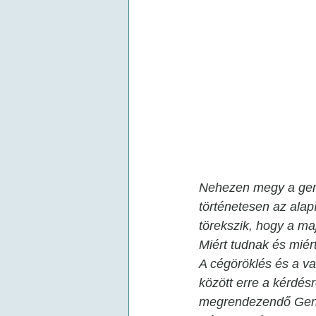
Nehezen megy a gene
történetesen az alap
törekszik, hogy a maj
Miért tudnak és miér
A cégöröklés és a v
között erre a kérdés
megrendezendő Gener