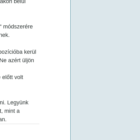
akon belül 
i” módszerére 
nek.
ozícióba kerül 
e azért üljön 
előtt volt 
nni. Legyünk 
 mint a 
an.