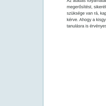
Az átadás folyamatáb
megerősítést, sikeré
szüksége van rá, ka
kérve. Ahogy a kisgye
tanulásra is érvénye