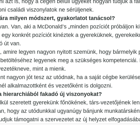
 azt is, hogy a cégen belüli ügyeket hogyan tudjuk a fal
ni családi viszonylatok ne sérüljenek.
sára milyen módszert, gyakorlatot tanácsol?
van. Van, aki a McDonald’s „minden pozíciót próbáljon k
egy konkrét pozíciót kinéztek a gyereküknek, gyerekeik
ó út van.
, amire legyen nagyon nyitott szemünk, hogy bármelyik p
 betöltéséhez legyenek meg a szükséges kompetenciái. N
vezetékneve, mint a mienk.
nt nagyon jót tesz az utódnak, ha a saját cégbe kerülése 
l alkalmazottként és vezetőként is dolgozni.
a hierarchiából fakadó új viszonyokat?
élkül szeretett gyerekünk főnökének, társ-vezetőjének le
n, hogy az utódunkkal ugyanúgy bánjunk munkatársként,
 tudjuk támogatni a szervezetet az új helyzet elfogadásáb