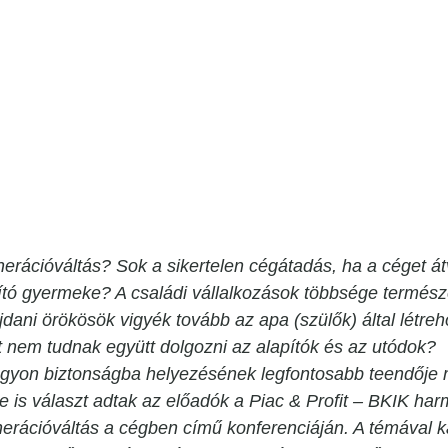
rációváltás? Sok a sikertelen cégátadás, ha a céget át
ító gyermeke? A családi vállalkozások többsége termész
dani örökösök vigyék tovább az apa (szülők) által létreho
t nem tudnak együtt dolgozni az alapítók és az utódok?
agyon biztonságba helyezésének legfontosabb teendője m
re is választ adtak az előadók a Piac & Profit – BKIK ha
ációváltás a cégben című konferenciáján. A témával k