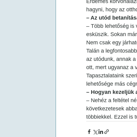
Érdemes körvonalazni
hagyni, hogy az ottho
– Az utód betanítá
– Több lehetőség is 
esküszik. Sokan már 
Nem csak egy járhat
Talán a legfontosabb
az utódunk, annak a
ott, mert ugyanaz a 
Tapasztalataink szeri
lehetősége más cégné
– Hogyan kezeljük 
– Nehéz a feltétel n
következetesek abba
többiekkel. Ezzel is