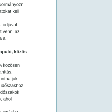
 kormányozni 
tokat kell 
utódjával 
t venni az 
a a 
lapuló, közös 
 A közösen 
nítás, 
onthatjuk 
 időszakhoz 
 időszakok 
, ahol 