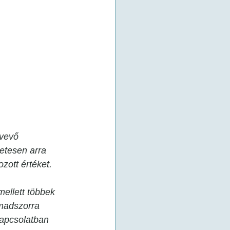
vevő 
etesen arra 
zott értéket. 
ellett többek 
rmadszorra 
apcsolatban 