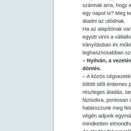
szánnak arra, hogy e
egy napot is? Meg ke
átadni az utódnak.
Ha az alapítónak van
együtt vinni a vállal
irányításban és műkö
leghasznosabban szo
– Nyilván, a vezeté
döntés.
– A közös cégvezeté
töltött időt érdemes 
részleges átadás, ta
fázisokra, pontosan 
határozzunk meg fela
végén adjunk egymás
mindketten elmondha