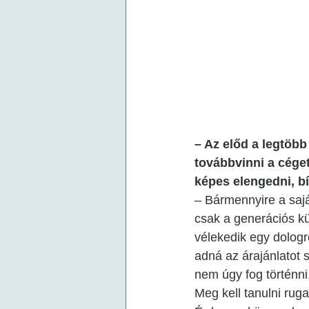
– Az előd a legtöb
továbbvinni a céget.
képes elengedni, bí
– Bármennyire a sajá
csak a generációs kü
vélekedik egy dolog
adná az árajánlatot 
nem úgy fog történni
Meg kell tanulni rug