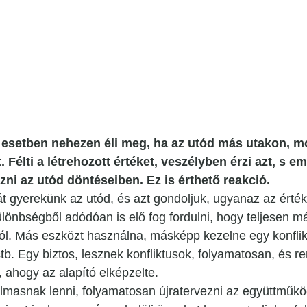
b esetben nehezen éli meg, ha az utód más utakon, 
 Félti a létrehozott értéket, veszélyben érzi azt, s e
zni az utód döntéseiben. Ez is érthető reakció.
t gyerekünk az utód, és azt gondoljuk, ugyanaz az érté
lönbségből adódóan is elő fog fordulni, hogy teljesen m
ról. Más eszközt használna, másképp kezelne egy konfli
stb. Egy biztos, lesznek konfliktusok, folyamatosan, és r
, ahogy az alapító elképzelte.
almasnak lenni, folyamatosan újratervezni az együttműkö