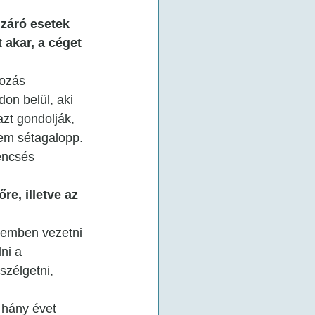
 záró esetek 
 akar, a céget 
ozás 
on belül, aki 
azt gondolják, 
sem sétagalopp. 
encsés 
e, illetve az 
ndemben vezetni 
ni a 
zélgetni, 
hány évet 